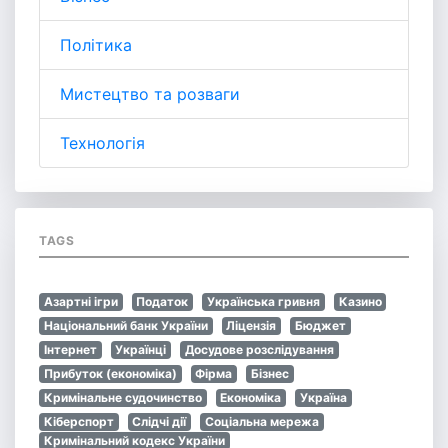
Політика
Мистецтво та розваги
Технологія
TAGS
Азартні ігри
Податок
Українська гривня
Казино
Національний банк України
Ліцензія
Бюджет
Інтернет
Українці
Досудове розслідування
Прибуток (економіка)
Фірма
Бізнес
Кримінальне судочинство
Економіка
Україна
Кіберспорт
Слідчі дії
Соціальна мережа
Кримінальний кодекс України