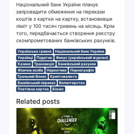
Національний банк України планує
запровадити обмеження на перекази
коштів з картки на картку, встановивши
ліміт у 100 тисяч гривень на місяць. Крім
того, передбачається створення реєстру
скомпрометованих банківських рахунків.
Українська гривня
Національний банк України
Українці
Податок
Фокус (український журнал)
Казино
Транзакція
Банківський рахунок
Фізична особа
Наркотики
Порнографія
Гральний бізнес
Криптовалюта
Банківський переказ
Волонтерство
Платіжна картка
Бізнес
Related posts