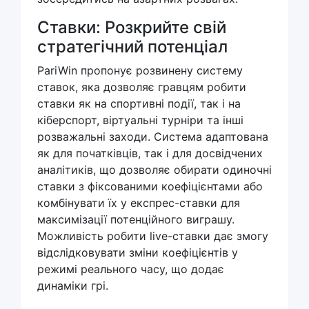
Ставки: Розкрийте свій
стратегічний потенціал
PariWin пропонує розвинену систему
ставок, яка дозволяє гравцям робити
ставки як на спортивні події, так і на
кіберспорт, віртуальні турніри та інші
розважальні заходи. Система адаптована
як для початківців, так і для досвідчених
аналітиків, що дозволяє обирати одиночні
ставки з фіксованими коефіцієнтами або
комбінувати їх у експрес-ставки для
максимізації потенційного виграшу.
Можливість робити live-ставки дає змогу
відслідковувати зміни коефіцієнтів у
режимі реального часу, що додає
динаміки грі.