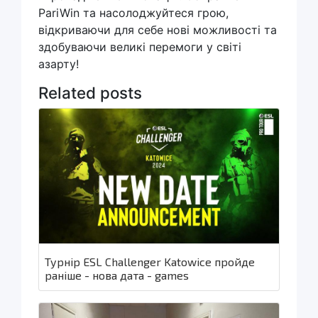
PariWin та насолоджуйтеся грою,
відкриваючи для себе нові можливості та
здобуваючи великі перемоги у світі
азарту!
Related posts
Турнір ESL Challenger Katowice пройде
раніше - нова дата - games