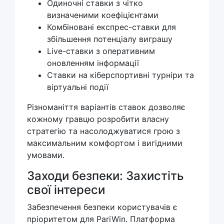
Одиночні ставки з чітко
визначеними коефіцієнтами
Комбіновані експрес-ставки для
збільшення потенціалу виграшу
Live-ставки з оперативним
оновленням інформації
Ставки на кіберспортивні турніри та
віртуальні події
Різноманіття варіантів ставок дозволяє
кожному гравцю розробити власну
стратегію та насолоджуватися грою з
максимальним комфортом і вигідними
умовами.
Заходи безпеки: Захистіть
свої інтереси
Забезпечення безпеки користувачів є
пріоритетом для PariWin. Платформа