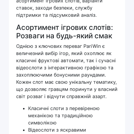
асортимент ігрових слотів, варіанти
ставок, заходи безпеки, службу
підтримки та підсумковий аналіз.
Асортимент ігрових слотів:
Розваги на будь-який смак
Однією з ключових переваг PariWin є
величезний вибір ігор, який охоплює як
класичні фруктові автомати, так і сучасні
відеослоти з інтерактивною графікою та
захоплюючими бонусними раундами.
Кожен слот має свою унікальну тематику,
що дозволяє гравцям поринути у власний
світ розваг і відчути справжній азарт.
Класичні слоти з перевіреною
механікою та традиційною
символікою
Відеослоти з яскравими