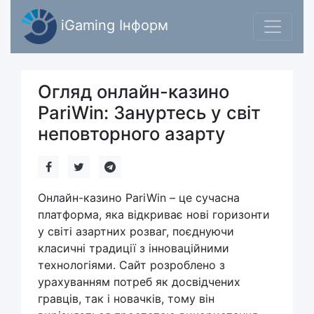
iGaming Інформ
Огляд онлайн-казино
PariWin: Зануртесь у світ
неповторного азарту
Онлайн-казино PariWin – це сучасна
платформа, яка відкриває нові горизонти
у світі азартних розваг, поєднуючи
класичні традиції з інноваційними
технологіями. Сайт розроблено з
урахуванням потреб як досвідчених
гравців, так і новачків, тому він