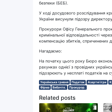
безпеки (БЕБ).
У ході досудового розслідування к
України висунули підозру директору
Прокурори Офісу Генерального прок
кримінальної відповідальності через
компенсацію збитків, спричинених 
Нагадаємо:
На початку цього року Бюро економі
рахунках однієї з провідних українс
підозрюють у несплаті податків на с
Українська гривня
Податок
Азартні ігри
К
Фірма
Вибачте.
Прокурор.
Related posts