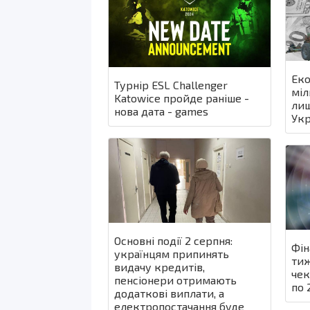
Еко
Турнір ESL Challenger
міл
Katowice пройде раніше -
лиш
нова дата - games
Укр
Основні події 2 серпня:
Фін
українцям припинять
тиж
видачу кредитів,
чек
пенсіонери отримають
по 
додаткові виплати, а
електропостачання буде