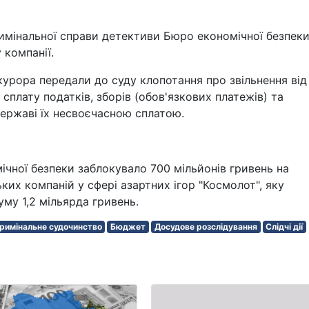
римінальної справи детективи Бюро економічної безпек
 компанії.
урора передали до суду клопотання про звільнення від
 сплату податків, зборів (обов'язкових платежів) та
державі їх несвоєчасною сплатою.
чної безпеки заблокувало 700 мільйонів гривень на
ьких компаній у сфері азартних ігор "Космолот", яку
уму 1,2 мільярда гривень.
римінальне судочинство
Бюджет
Досудове розслідування
Слідчі дії