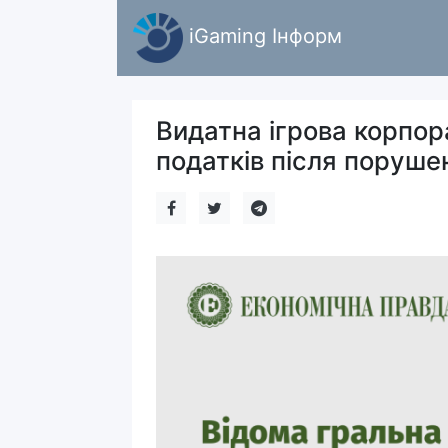
iGaming Інформ
Видатна ігрова корпор
податків після поруше