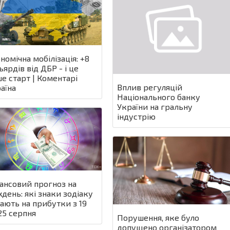
номічна мобілізація: +8
ьярдів від ДБР - і це
е старт | Коментарі
Вплив регуляцій
аїна
Національного банку
України на гральну
індустрію
ансовий прогноз на
день: які знаки зодіаку
ають на прибутки з 19
25 серпня
Порушення, яке було
допущено організатором