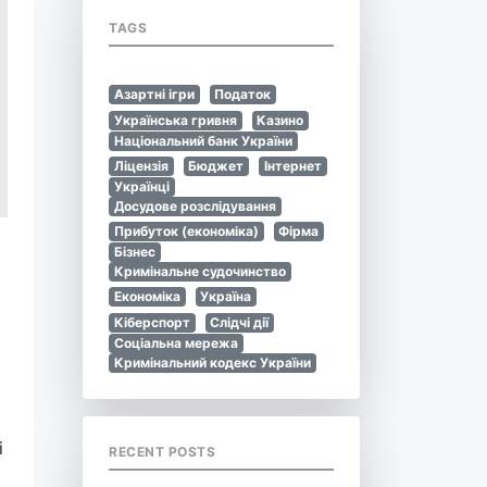
TAGS
Азартні ігри
Податок
Українська гривня
Казино
Національний банк України
Ліцензія
Бюджет
Інтернет
Українці
Досудове розслідування
Прибуток (економіка)
Фірма
Бізнес
Кримінальне судочинство
Економіка
Україна
Кіберспорт
Слідчі дії
Соціальна мережа
Кримінальний кодекс України
і
RECENT POSTS