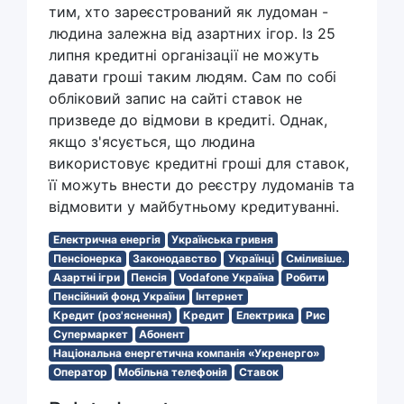
тим, хто зареєстрований як лудоман -
людина залежна від азартних ігор. Із 25
липня кредитні організації не можуть
давати гроші таким людям. Сам по собі
обліковий запис на сайті ставок не
призведе до відмови в кредиті. Однак,
якщо з'ясується, що людина
використовує кредитні гроші для ставок,
її можуть внести до реєстру лудоманів та
відмовити у майбутньому кредитуванні.
Електрична енергія
Українська гривня
Пенсіонерка
Законодавство
Українці
Сміливіше.
Азартні ігри
Пенсія
Vodafone Україна
Робити
Пенсійний фонд України
Інтернет
Кредит (роз'яснення)
Кредит
Електрика
Рис
Супермаркет
Абонент
Національна енергетична компанія «Укренерго»
Оператор
Мобільна телефонія
Ставок