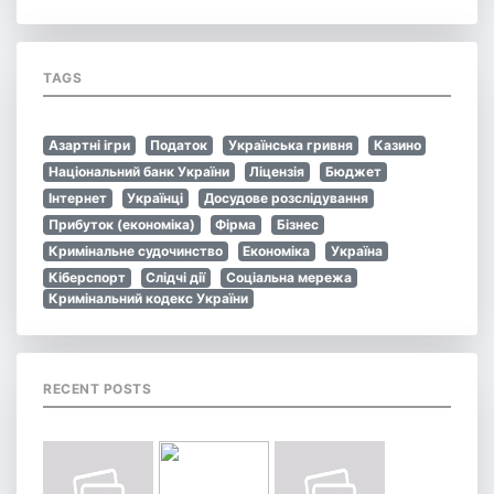
TAGS
Азартні ігри
Податок
Українська гривня
Казино
Національний банк України
Ліцензія
Бюджет
Інтернет
Українці
Досудове розслідування
Прибуток (економіка)
Фірма
Бізнес
Кримінальне судочинство
Економіка
Україна
Кіберспорт
Слідчі дії
Соціальна мережа
Кримінальний кодекс України
RECENT POSTS