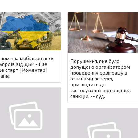
номічна мобілізація: +8
Порушення, яке було
ьярдів від ДБР - і це
допущено організатором
е старт | Коментарі
проведення розіграшу з
аїна
ознаками лотереї,
призводить до
застосування відповідних
санкцій, -- суд.