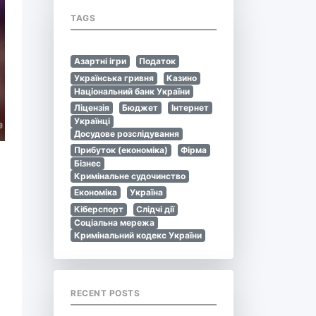
TAGS
Азартні ігри
Податок
Українська гривня
Казино
Національний банк України
Ліцензія
Бюджет
Інтернет
Українці
Досудове розслідування
Прибуток (економіка)
Фірма
Бізнес
Кримінальне судочинство
Економіка
Україна
Кіберспорт
Слідчі дії
Соціальна мережа
Кримінальний кодекс України
RECENT POSTS