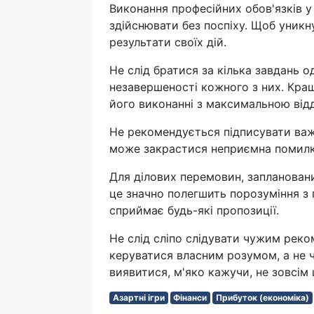
Виконання професійних обов'язків у
здійснювати без поспіху. Щоб уникн
результати своїх дій.
Не слід братися за кілька завдань 
незавершеності кожного з них. Кра
його виконанні з максимальною від
Не рекомендується підписувати важ
може закрастися неприємна помилка,
Для ділових перемовин, запланован
це значно полегшить порозуміння з 
сприймає будь-які пропозиції.
Не слід сліпо слідувати чужим реко
керуватися власним розумом, а не
виявитися, м'яко кажучи, не зовсім
Азартні ігри
Фінанси
Прибуток (економіка)