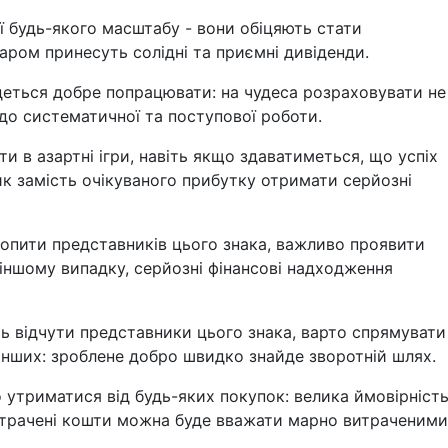
ї будь-якого масштабу - вони обіцяють стати
ром принесуть солідні та приємні дивіденди.
деться добре попрацювати: на чудеса розраховувати не
 до систематичної та поступової роботи.
и в азартні ігри, навіть якщо здаватиметься, що успіх
к замість очікуваного прибутку отримати серйозні
хопити представників цього знака, важливо проявити
В іншому випадку, серйозні фінансові надходження
ть відчути представники цього знака, варто спрямувати
 інших: зроблене добро швидко знайде зворотній шлях.
утриматися від будь-яких покупок: велика ймовірність
итрачені кошти можна буде вважати марно витраченими