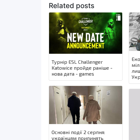
Related posts
Еко
Турнір ESL Challenger
міл
Katowice пройде раніше -
лиш
нова дата - games
Укр
Основні події 2 серпня:
українцям припинять