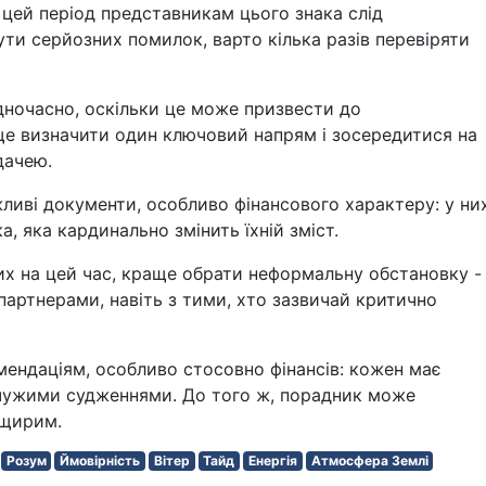
 цей період представникам цього знака слід
ути серйозних помилок, варто кілька разів перевіряти
одночасно, оскільки це може призвести до
ще визначити один ключовий напрям і зосередитися на
дачею.
ливі документи, особливо фінансового характеру: у ни
 яка кардинально змінить їхній зміст.
их на цей час, краще обрати неформальну обстановку -
партнерами, навіть з тими, хто зазвичай критично
мендаціям, особливо стосовно фінансів: кожен має
 чужими судженнями. До того ж, порадник може
 щирим.
Розум
Ймовірність
Вітер
Тайд
Енергія
Атмосфера Землі